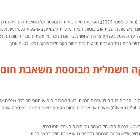
מחפשים פתרון מתקדם ויעיל עבור הסקה לבית? בעידן של היום (מעודכן לשנת 2026), מערכת הסקה ביתית המבוססת על משאבת חום היא הדרך
ונה משיטות מיושנות או בזבזניות, הסקה מרכזית חשמלית באמצעות טכנולוגיית אינוו
ימום תת רצפתי או
ית מבית גדיר מערכות תבטיח לכם נוחות מקסימלית ושקט נפשי לטווח ארוך.
ה חשמלית מבוססת משאבת חום?
 תנורים רגילים למערכות חכמות. בעוד שמפזרי חום או תנורי ספירלה צורכים אנ
רבה בתמורה ליעילות נמוכה, משאבת חום איכותית (דוגמת מותגי i-Sol ו-Clivet) שואבת את אנרגיית החום הקיימת באוויר החיצוני ומעבירה
ליש מכמות החשמל לעומת גוף חימום חשמלי סטנדרטי.
ויה, וללא סכנות הכרוכות בדליפת גז או אגירת סולר בחצר הבית.