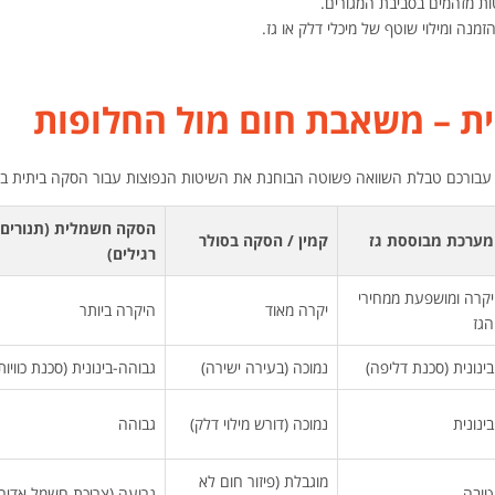
ות מזהמים בסביבת המגורים.
נה ומילוי שוטף של מיכלי דלק או גז.
ת – משאבת חום מול החלופות
ו עבורכם טבלת השוואה פשוטה הבוחנת את השיטות הנפוצות עבור הסקה ביתית ב
הסקה חשמלית (תנורים
מערכת מבוססת גז
קמין / הסקה בסולר
רגילים)
יקרה ומושפעת ממחירי
יקרה מאוד
היקרה ביותר
הגז
בינונית (סכנת דליפה)
נמוכה (בעירה ישירה)
גבוהה-בינונית (סכנת כוויות
בינונית
נמוכה (דורש מילוי דלק)
גבוהה
מוגבלת (פיזור חום לא
טובה
גרועה (צריכת חשמל אדיר