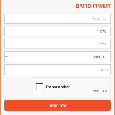
השאירו פרטים
שם
מלא*
טלפון*
דוא״ל
סוג
מוצר
הודעה
שלח הודעה