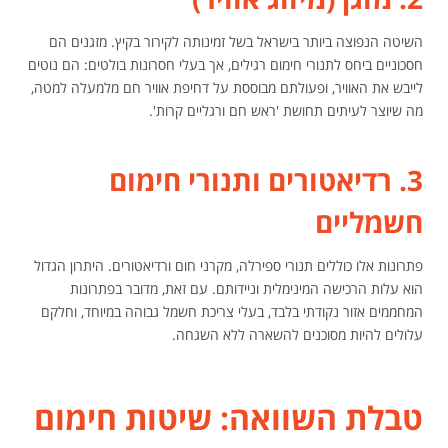
השיטה הנפוצה ביותר בישראל בשל זמינותה לקירור בקיץ. מזגנים הם
חסכוניים ביחס לתנורי חימום רגילים, אך בעלי חסרונות בולטים: הם נוטים
לייבש את האוויר, ופעולתם מבוססת על דחיפת אוויר חם מלמעלה למטה,
מה שיוצר לעיתים תחושת 'ראש חם ורגליים קרות'.
3. רדיאטורים ותנורי חימום
חשמליים
פתרונות אלו כוללים תנורי ספירלה, מקרני חום ורדיאטורים. היתרון הגדול
הוא עלות הרכישה המינימלית וניידותם. עם זאת, מדובר בפתרונות
המחממים אזור נקודתי בלבד, בעלי צריכת חשמל גבוהה במיוחד, וחלקם
עלולים להיות מסוכנים להשארה ללא השגחה.
טבלת השוואה: שיטות חימום