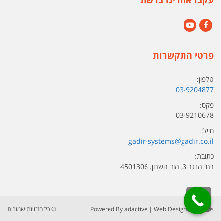
YouTube
Facebook
פרטי התקשרות
טלפון:
03-9204877
פקס:
03-9210678
מייל:
gadir-systems@gadir.co.il
כתובת:
רח' הנגר 3, הוד השרון. 4501306
גלילה לראש העמוד
| Web Design By Siteos
adactive
Powered By
© כל הזכויות שמורות