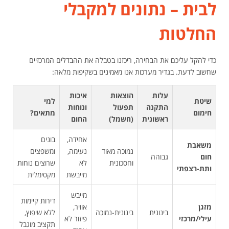
לבית – נתונים למקבלי
החלטות
כדי להקל עליכם את הבחירה, ריכזנו בטבלה את ההבדלים המרכזיים
שחשוב לדעת. בגדיר מערכות אנו מאמינים בשקיפות מלאה:
עלות
הוצאות
איכות
שיטת
למי
התקנה
תפעול
ונוחות
חימום
מתאים?
ראשונית
(חשמל)
החום
אחידה,
בונים
משאבת
נמוכה מאוד
נעימה,
ומשפצים
חום
גבוהה
וחסכונית
לא
שרוצים נוחות
ותת-רצפתי
מייבשת
מקסימלית
מייבש
דירות קיימות
מזגן
אוויר,
בינונית
בינונית-נמוכה
ללא שיפוץ,
עילי/מרכזי
פיזור לא
תקציב מוגבל