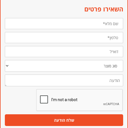
השאירו פרטים
שם
מלא*
טלפון*
דוא״ל
סוג
מוצר
הודעה
שלח הודעה