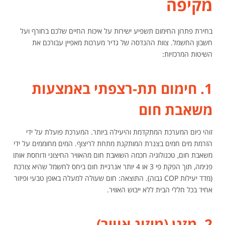
מקיפה
בחירת פתרון החימום תשפיע ישירות על איכות החיים שלכם בחורף ועל
חשבון החשמל. צוות ההנדסה של גדיר מערכות מאפיין עבורכם את
השיטות המרכזיות:
1. חימום תת-רצפתי באמצעות
משאבת חום
זוהי כיום המערכת המתקדמת והיעילה ביותר. המערכת פועלת על ידי
הזרמת מים חמים בצנרת המותקנת מתחת לריצוף. המים מחוממים על ידי
משאבת חום, טכנולוגיה חכמה השואבת חום מהאוויר החיצוני ודוחסת אותו
פנימה, תוך הפקת פי 3 או 4 יותר אנרגיית חום ביחס לחשמל שהיא צורכת
(מדד יעילות COP גבוה). התוצאה: חום שעולה למעלה באופן טבעי ופיזור
אחיד בכל חללי הבית ללא ייבוש האוויר.
2. מזגן (מיזוג אוויר)