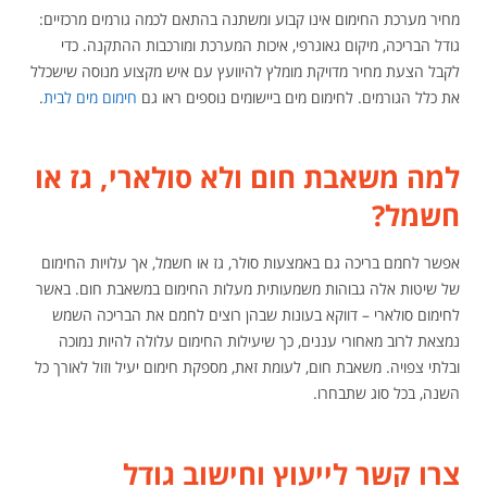
מחיר מערכת החימום אינו קבוע ומשתנה בהתאם לכמה גורמים מרכזיים:
גודל הבריכה, מיקום גאוגרפי, איכות המערכת ומורכבות ההתקנה. כדי
לקבל הצעת מחיר מדויקת מומלץ להיוועץ עם איש מקצוע מנוסה שישכלל
את כלל הגורמים. לחימום מים ביישומים נוספים ראו גם
חימום מים לבית
.
למה משאבת חום ולא סולארי, גז או
חשמל?
אפשר לחמם בריכה גם באמצעות סולר, גז או חשמל, אך עלויות החימום
של שיטות אלה גבוהות משמעותית מעלות החימום במשאבת חום. באשר
לחימום סולארי – דווקא בעונות שבהן רוצים לחמם את הבריכה השמש
נמצאת לרוב מאחורי עננים, כך שיעילות החימום עלולה להיות נמוכה
ובלתי צפויה. משאבת חום, לעומת זאת, מספקת חימום יעיל וזול לאורך כל
השנה, בכל סוג שתבחרו.
צרו קשר לייעוץ וחישוב גודל