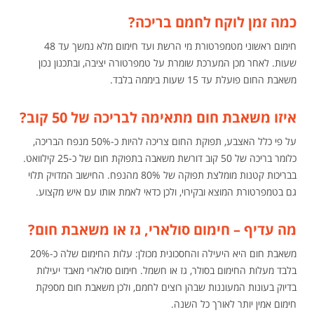
כמה זמן לוקח לחמם בריכה?
חימום ראשוני מטמפרטורת מי הרשת ועד חימום מלא נמשך עד 48
שעות. לאחר מכן המערכת שומרת על טמפרטורה יציבה, ובתכנון נכון
משאבת החום פועלת עד 15 שעות ביממה בלבד.
איזו משאבת חום מתאימה לבריכה של 50 קוב?
על פי כלל האצבע, תפוקת החום צריכה להיות כ-50% מנפח הבריכה,
כלומר בריכה של 50 קוב דורשת משאבה בתפוקת חום של כ-25 קילוואט.
בבריכות קטנות מומלצת תפוקה של 80% מהנפח. החישוב המדויק תלוי
גם בטמפרטורת המוצא ובקירוי, ולכן כדאי לאמת אותו עם איש מקצוע.
מה עדיף – חימום סולארי, גז או משאבת חום?
משאבת חום היא היעילה והחסכונית מכולן: עלות החימום שלה כ-20%
בלבד מעלות החימום בסולר, גז או חשמל. חימום סולארי מאבד יעילות
בדיוק בעונות המעוננות שבהן רוצים לחמם, ולכן משאבת חום מספקת
חימום אמין יותר לאורך כל השנה.