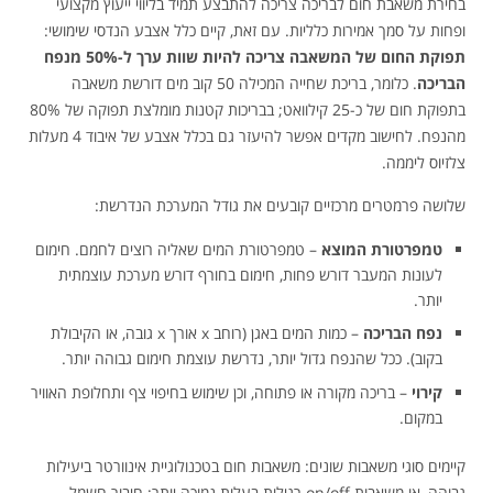
בחירת משאבת חום לבריכה צריכה להתבצע תמיד בליווי ייעוץ מקצועי
ופחות על סמך אמירות כלליות. עם זאת, קיים כלל אצבע הנדסי שימושי:
תפוקת החום של המשאבה צריכה להיות שוות ערך ל-50% מנפח
הבריכה
. כלומר, בריכת שחייה המכילה 50 קוב מים דורשת משאבה
בתפוקת חום של כ-25 קילוואט; בבריכות קטנות מומלצת תפוקה של 80%
מהנפח. לחישוב מקדים אפשר להיעזר גם בכלל אצבע של איבוד 4 מעלות
צלזיוס ליממה.
שלושה פרמטרים מרכזיים קובעים את גודל המערכת הנדרשת:
טמפרטורת המוצא
– טמפרטורת המים שאליה רוצים לחמם. חימום
לעונות המעבר דורש פחות, חימום בחורף דורש מערכת עוצמתית
יותר.
נפח הבריכה
– כמות המים באגן (רוחב x אורך x גובה, או הקיבולת
בקוב). ככל שהנפח גדול יותר, נדרשת עוצמת חימום גבוהה יותר.
קירוי
– בריכה מקורה או פתוחה, וכן שימוש בחיפוי צף ותחלופת האוויר
במקום.
קיימים סוגי משאבות שונים: משאבות חום בטכנולוגיית אינוורטר ביעילות
גבוהה, או משאבות on/off רגילות בעלות נמוכה יותר; חיבור חשמל