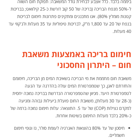
ביממה בלבד. כלל אצבע לבחירת גודל המשאבה: תפוקת חום השווה
ל-50% מנפח הבריכה (בריכה של 50 קוב דורשת כ-25 קילוואט; בבריכות
קטנות מומלץ 80%). אנו מתכננים ומתקינים פתרונות חימום לבריכות
בנפח של 20 עד 1,800 מ"ק, לבריכות טיפוליות עד 35 מעלות ולג'קוזי עד
40 מעלות.
חימום בריכה באמצעות משאבת
חום – היתרון החסכוני
משאבת חום מחממת את מי הבריכה בשאיבת המים מן הבריכה, חימומם
והחזרתם לאגן, כך שטמפרטורת המים עולה בהדרגה עד הגעה
לטמפרטורת היעד. מכיוון שהטמפרטורה הנדרשת בבריכה נמוכה יחסית
(כ-28 עד 30 מעלות), משאבת החום פועלת ביעילות גבוהה ומגיעה
למקדם נצילות (COP) של עד 5. התוצאה: עלות חימום נמוכה ברמה של
כ-20% בלבד מעלות החימום בשיטות אחרות.
חיסכון של עד 80% בהוצאות האנרגיה לעומת סולר, גז וגופי חימום
חשמליים.