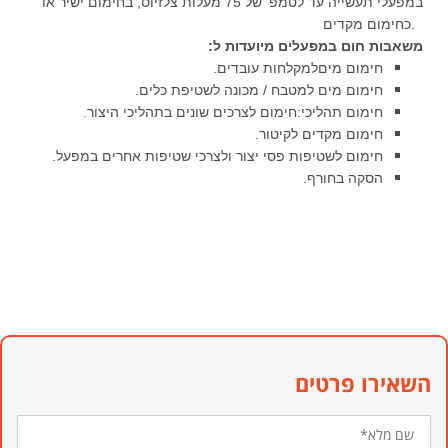
במפעלי תעשייה עד לטמפ' של 75 מעלות צלזיוס, בחימום ישיר או
.
כחימום מקדים
משאבות חום במפעלים מיועדות ל
:
חימום מיםלמקלחות עובדים
.
חימום מים למטבח / מכונה לשטיפת כלים
.
חימום תהליכי:חימום לצרכים שונים בתהליכי היצור
.
חימום מקדים לקיטור
.
חימום לשטיפות פסי יצור ולצרכי שטיפות אחרים במפעל
.
הסקה בחורף
.
השאירו פרטים
שם
מלא*