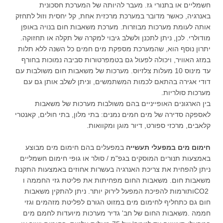
חשמליים או בתנורי גז. מעבר להיותה של המערכת חסכונית
באנרגיה, כאשר מדובר במערכת מרכזית אחת, קל יחסית וזול לתחזק
אותה לעומת מערכות מבוזרות. מערכת משאבות חום בנויה באופן
מודולרי. לכן, ניתן לתכנן ולשלב גיבוי למקרה של תקלה או תחזוקה.
יתרון נוסף הוא, שהמערכת מספקת מים חמים כל השנה ללא תלות
במזג האוויר, ויכולה לפעול גם בטמפרטורות סביבה נמוכות בחורף
עד מינוס 10 מעלות צלזיוס. מערכות של משאבות חום משולבות עם
דודי אגירה בהתאם לכמות המשתמשים, וניתן לשלב אותן גם עם
מערכות סולריות.
בין הארגונים האופייניים בהם משולבות מערכות של משאבות
לאספקה סדירה של מים חמים נמנים: בתי מלון, בתי חולים, קאנטרי
קלאבים, מרכזי ספורט, דיור מוגן ומקוואות.
חימום מים במפעלי תעשייה
במפעלים בהם חימום מים מבוצע
באמצעות תנורים המוסקים בגפ"מ / סולר או גופי חימום חשמליים
ניתן להפחית את צריכת האנרגיה בעשרות אחוזים באמצעות התקנת
משאבות חום. משאבות החום מפחיתות את פליטת גזי החממה ו
CO2
ותורמות להפיכת המפעל לירוק יותר. ניתן להתקין משאבות
חום גם כתחליף לחימום מים במזוט הגורם לפליטת מזהמים וגזי
חממה
.
משאבות החום של חב' גדיר מערכות מיועדות לחמם מים