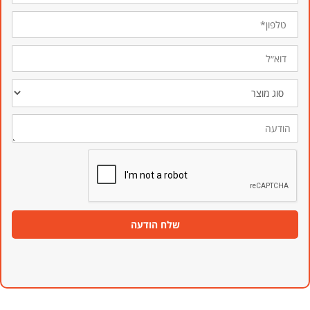
טלפון*
דוא״ל
סוג
מוצר
הודעה
שלח הודעה