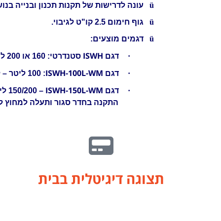
ü
עונה לדרישות של תקנות תכנון ובנייה בנו
ü
גוף חימום 2.5 קו"ט לגיבוי.
ü
דגמים מוצעים:
ISWH
·
דגם
סטנדרטי: 160 או 200 ליטר – לעמידה על הריצפה (במסתור כביסה או מקום מקורה)
ISWH-100L-WM
·
דגם
: 100 ליטר – לתלייה אופקית על הקיר.
ISWH-150L-WM
·
דגם
– 0
התקנה בחדר סגור ותעלה למחוץ לב
תצוגה דיגיטלית בבית