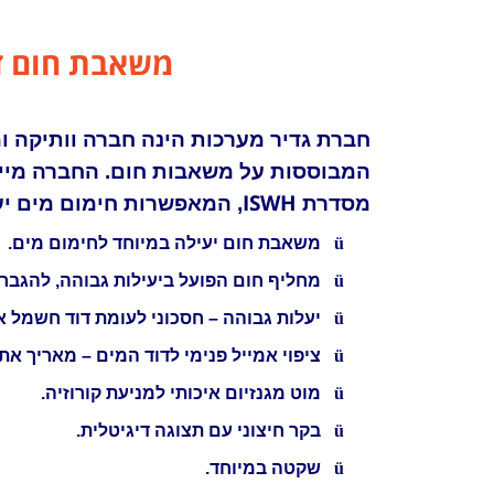
משאבת חום די
חברת גדיר מערכות הינה חברה וותיקה 
המבוססות על משאבות חום. החברה מיי
ISWH
מסדרת
, המאפשרות חימום מים יעי
ü
משאבת חום יעילה במיוחד לחימום מים.
ü
מחליף חום הפועל ביעילות גבוהה, להגב
ü
יעלות גבוהה – חסכוני לעומת דוד חשמל א
ü
ציפוי אמייל פנימי לדוד המים – מאריך את 
ü
מוט מגנזיום איכותי למניעת קורוזיה.
ü
בקר חיצוני עם תצוגה דיגיטלית.
ü
שקטה במיוחד.