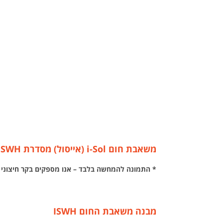
משאבת חום i-Sol (אייסול) מסדרת ISWH סטנדרטית 160 או 200 ליטר – ביעילות גבוהה
* התמונה להמחשה בלבד – אנו מספקים בקר חיצוני 
מבנה משאבת החום ISWH