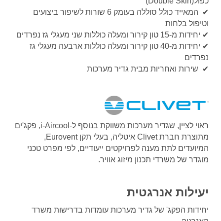
כפול
(Double Skin)
✔
המאייד כולל סוללה בעומק 6 שורות לשיפור ביצועים
וטיפול בלחות
✔
יחידות מ-15 טון קירור ומעלה כוללות שני מעגלי גז נפרדים
✔
יחידות מ-40 טון קירור ומעלה כוללות ארבעה מעגלי גז
נפרדים
✔
שירות ואחריות מבית גדיר מערכות
ראוי לציין, שגדיר מערכות משווקת בנוסף ל-
i-Aircool
, פקג'ים
מתוצרת חברת
Clivet
איטליה, בעלי תקן
Eurovent
,
המיועדים לתת מענה לפרויקטים ייעודיים, לפי מפרט טכני
מוגדר של משרדי תכנון מיזוג אוויר.
יעילות אנרגטית
יחידות הפקג' של גדיר מערכות עומדות בדרישות משרד