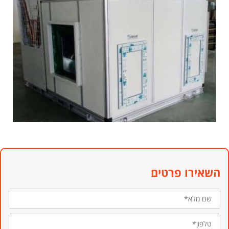
השאירו פרטים
שם
מלא*
טלפון*