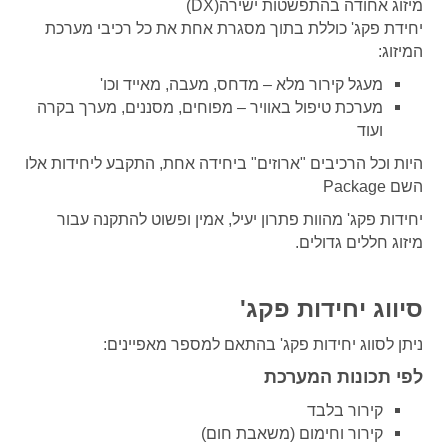
מיזוג אחודה בהתפשטות ישירה
(DX)
יחידת פקג' כוללת בתוך מסגרת אחת את כל רכיבי מערכת
המיזוג
:
מעגל קירור מלא – מדחס, מעבה, מאייד וכו
'
מערכת טיפול באוויר – מפוחים, מסננים, מערך בקרה
ועוד
היות וכל הרכיבים "ארוזים" ביחידה אחת, התקבע ליחידות אלו
השם
Package
יחידות פקג' מהוות פתרון יעיל, אמין ופשוט להתקנה עבור
מיזוג
חללים גדולים
.
סיווג יחידות פקג
'
ניתן לסווג יחידות פקג' בהתאם למספר מאפיינים
:
לפי תכונות המערכת
קירור בלבד
קירור וחימום (משאבת חום)