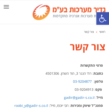
תפרי
פתח סרגל נגישות
ראשי
»
צור קשר
צור קשר
פרטי התקשרות
כתובת
: רח' הנגר 3, הוד השרון. 4501306
טלפון
:
03-9204877
פקס
: 03-9204913
מייל
:
gadir@gadir-s.co.il
סמנכ"ל שיווק ומכירות
: רובי יוכפז, מייל:
roobi_y@gadir-s.co.il