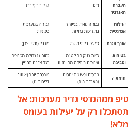
העברת
מים
גז קירור (קרר)
האנרגיה
יעילות
גבוהה מאוד, במיוחד
גבוהה במערכות
אנרגטית
במערכות גדולות
בינוניות
אורך צנרת
כמעט בלתי מוגבל
מוגבל (תלוי יצרן)
בטיחות
כמות גז קירור קטנה
כמות גז גדולה הפרוסה
וסביבה
ומרוכזת ביחידה החיצונית
בכל צנרת הבניין
מרוכזת ופשוטה יחסית
מורכבת יותר (איתור
תחזוקה
(מערכת מים)
דליפות גז)
טיפ ממהנדסי גדיר מערכות: אל
תסתכלו רק על יעילות בעומס
מלא!