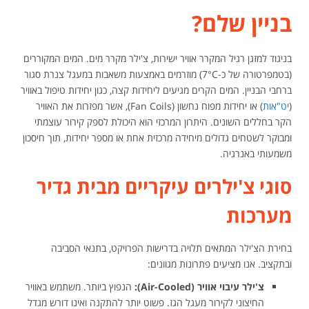
בניין שלם?
בניגוד למזגן רגיל המקרר אוויר ישירות, צ'ילר מקרר מים. המים המקוררים
(בטמפרטורה של כ-7°C) מוזרמים באמצעות משאבות במעגל צנרת סגור
ברחבי הבניין. המים הקרים מגיעים ליחידות קצה, כגון יחידות טיפול באוויר
(
יט"אות
) או יחידות מפוח נחשון (Fan Coils), אשר מפזרות את האוויר
הקר בחללים השונים. היתרון המרכזי הוא היכולת לספק קירור עוצמתי
ומבוקר לשטחים גדולים מיחידה מרכזית אחת או מספר יחידות, תוך חיסכון
משמעותי באנרגיה.
סוגי צ'ילרים עיקריים מבית גדיר
מערכות
בחירת הצ'ילר המתאים תלויה בדרישות הפרויקט, בתנאי הסביבה
ובתקציב. אנו מציעים פתרונות מגוונים:
צ'ילר עיבוי אוויר (Air-Cooled):
הנפוץ ביותר. משתמש באוויר
החיצוני לקירור מעגל הגז. פשוט יותר להתקנה ואינו דורש מגדל