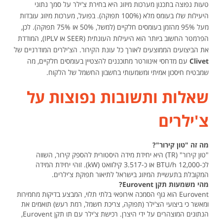
טעות נפוצה בתכנון מערכות מיזוג היא בחירת צ'ילר על סמך נתוני
היעילות שלו בעומס מלא (100% תפוקה). בפועל, מערכות מיזוג עובדות
מעל 95% מהזמן בעומסים חלקיים (למשל, 50% או 75% תפוקה). לכן,
הפרמטר החשוב ביותר הוא היעילות העונתית (SEER או IPLV), המודדת
את הביצועים הממוצעים לאורך כל עונת הקירור. הצ'ילרים המודרניים של
Clivet
עם מדחסי אינוורטר מתוכננים להצטיין בעומסים חלקיים, מה
שמבטיח חיסכון אמיתי ומשמעותי בחשבון החשמל של הלקוח.
שאלות ותשובות נפוצות על
צ'ילרים
מה זה "טון קירור"?
"טון קירור" (TR) היא יחידת מידה היסטורית להספק קירור, השווה
לכ-12,000 BTU/h או כ-3.517 קילוואט (kW). זוהי יחידת המידה
המקובלת בתעשיית המיזוג בישראל לתיאור תפוקת צ'ילרים.
מהי משמעות תקן Eurovent?
Eurovent הוא גוף הסמכה אירופאי בלתי תלוי, המבצע בדיקות מחמירות
ומאשר כי ביצועי הצ'ילר (תפוקה, צריכת חשמל, רמת רעש) תואמים את
הנתונים המוצהרים על ידי היצרן. רכישת צ'ילר עם תו תקן Eurovent,