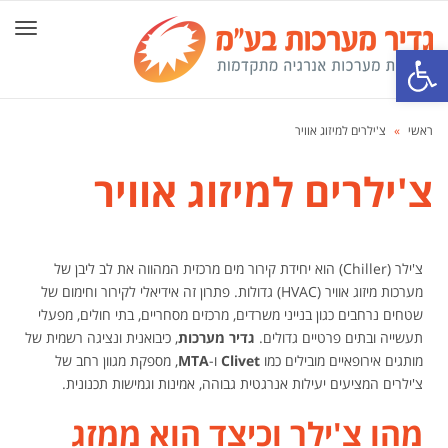
תפרי
פתח סרגל נגישות
ראשי
»
צ'ילרים למיזוג אוויר
צ'ילרים למיזוג אוויר
צ'ילר (Chiller) הוא יחידת קירור מים מרכזית המהווה את לב ליבן של
מערכות מיזוג אוויר (HVAC) גדולות. פתרון זה אידיאלי לקירור וחימום של
שטחים נרחבים כגון בנייני משרדים, מרכזים מסחריים, בתי חולים, מפעלי
תעשייה ובתים פרטיים גדולים.
גדיר מערכות
, כיבואנית ונציגה רשמית של
מותגים אירופאיים מובילים כמו
Clivet
ו-
MTA
, מספקת מגוון רחב של
צ'ילרים המציעים יעילות אנרגטית גבוהה, אמינות וגמישות תכנונית.
מהו צ'ילר וכיצד הוא ממזג