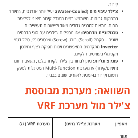
קירור.
צ'ילר עיבוי מים (Water-Cooled):
יעיל יותר אנרגטית, במיוחד
בתפוקות גבוהות. משתמש במים ממגדל קירור חיצוני לפליטת
החום. מתאים למבנים גדולים מאוד וליישומים תעשייתיים.
טכנולוגיית מדחסים:
אנו מספקים צ'ילרים עם סוגי מדחסים
שונים – סקרול (Scroll), בורגי (Screw) וצנטריפוגלי, כולל דגמי
Inverter
מתקדמים המאפשרים ויסות תפוקה רציף וחיסכון
מקסימלי בעומסים חלקיים.
פונקציונליות:
ניתן לבחור בין צ'ילר לקירור בלבד, משאבת חום
(חימום/קירור) או מערכות Multi-Function המסוגלות לספק
חימום וקירור בו-זמנית לאזורים שונים בבניין.
השוואה: מערכת מבוססת
צ'ילר מול מערכת VRF
מאפיין
מערכת צ'ילר (מים)
מערכת VRF (גז)
תווך