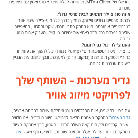
כמו אלו של Clivet ו-MTA, מבטיחה קבלת מוצר איכותי ואמין עם ביצועים
מוכחים.
איזה סוג צ'ילר מתאים לבית פרטי גדול?
לבתים פרטיים גדולים (וילות), מומלץ בדרך כלל מיני-צ'ילר עיבוי אוויר
בטכנולוגיית אינוורטר. הוא מספק פתרון מרכזי, שקט וחסכוני, המאפשר
שליטה נפרדת בכל חדר באמצעות יחידות פן-קויל, ומעניק איכות מיזוג
גבוהה.
האם צ'ילר יכול גם לחמם?
כן. צ'ילר מסוג "משאבת חום" (Heat Pump) יכול להפוך את פעולתו
בחורף ולספק מים חמים (במקום קרים) למערכת, ובכך לחמם את הבניין
ביעילות אנרגטית גבוהה.
גדיר מערכות – השותף שלך
לפרויקטי מיזוג אוויר
עם ניסיון רב שנים, צוות מהנדסים מיומן ומחלקת שירות בפריסה ארצית,
גדיר מערכות
מספקת מעטפת מלאה לפרויקטי מיזוג מורכבים. אנו מלווים
יועצים, קבלנים ולקוחות קצה משלב התכנון והאפיון, דרך אספקת הציוד
המתקדם ביותר ועד להפעלה ותמיכה שוטפת. למידע נוסף וייעוץ,
צרו