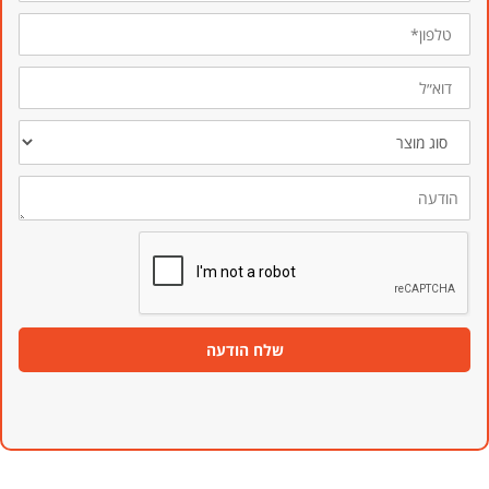
טלפון*
דוא״ל
סוג
מוצר
הודעה
שלח הודעה