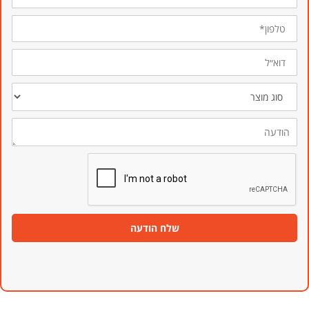
טלפון*
דוא״ל
סוג
מוצר
הודעה
שלח הודעה