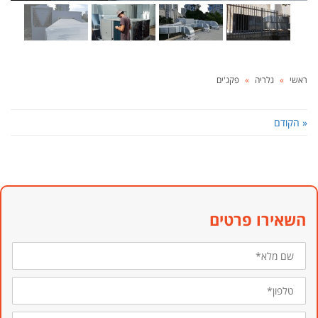
ראשי
»
גלריה
»
פקג'ים
« הקודם
השאירו פרטים
שם
מלא*
טלפון*
דוא״ל