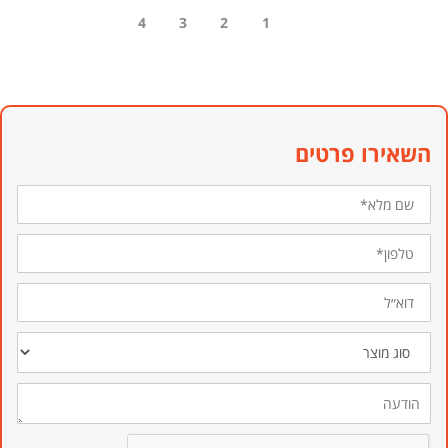
4
3
2
1
השאירו פרטים
שם
מלא*
טלפון*
דוא״ל
סוג
מוצר
הודעה